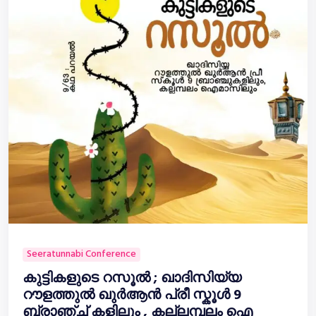
Seeratunnabi Conference
കുട്ടികളുടെ റസൂൽ ; ഖാദിസിയ്യ
റൗളത്തുൽ ഖുർആൻ പ്രീ സ്കൂൾ 9
ബ്രാഞ്ച് കളിലും , കല്ലമ്പലം ഐ