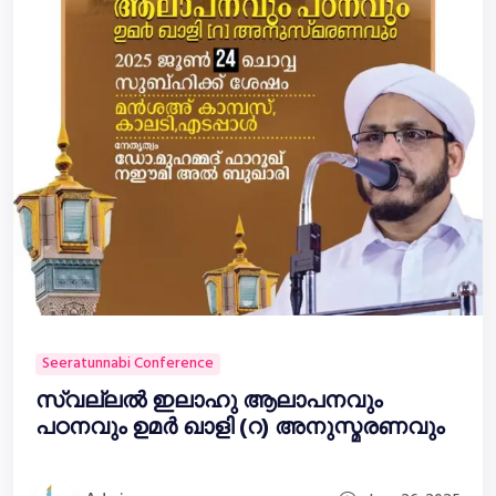
Seeratunnabi Conference
സ്വല്ലൽ ഇലാഹു ആലാപനവും
പഠനവും ഉമർ ഖാളി (റ) അനുസ്മരണവും