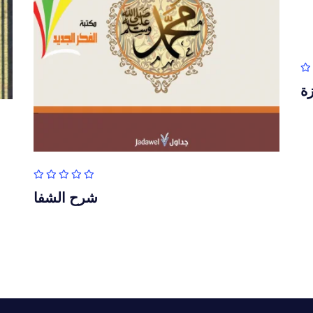
زة
شرح الشفا