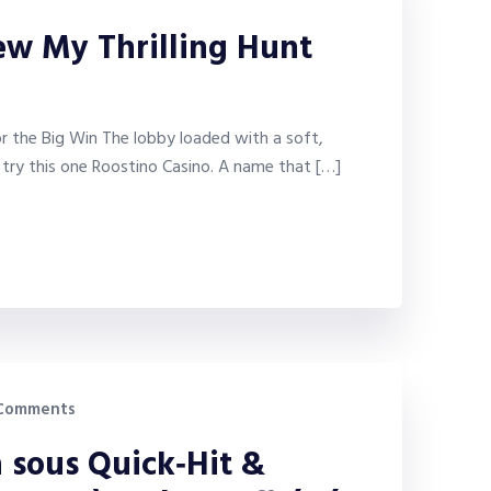
ew My Thrilling Hunt
or the Big Win The lobby loaded with a soft,
 try this one Roostino Casino. A name that […]
Comments
 sous Quick‑Hit &