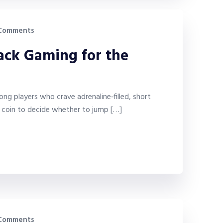
Comments
rack Gaming for the
ong players who crave adrenaline‑filled, short
 a coin to decide whether to jump […]
Comments