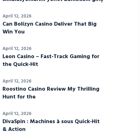
April 12, 2026
Can Bolizyn Casino Deliver That Big
Win You
April 12, 2026
Leon Casino – Fast‑Track Gaming for
the Quick‑Hit
April 12, 2026
Roostino Casino Review My Thrilling
Hunt for the
April 12, 2026
DivaSpin : Machines à sous Quick‑Hit
& Action