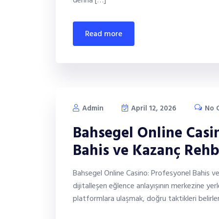
denna […]
read more
Admin
April 12, 2026
No 
Bahsegel Online Casi
Bahis ve Kazanç Rehb
Bahsegel Online Casino: Profesyonel Bahis ve 
dijitalleşen eğlence anlayışının merkezine yerleş
platformlara ulaşmak, doğru taktikleri belirl