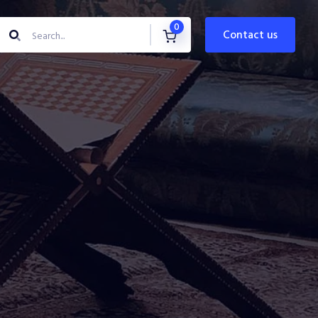
0
contact us