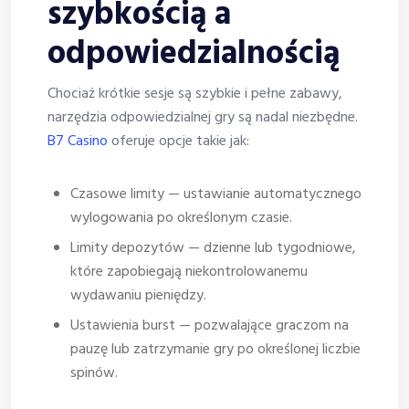
szybkością a
odpowiedzialnością
Chociaż krótkie sesje są szybkie i pełne zabawy,
narzędzia odpowiedzialnej gry są nadal niezbędne.
B7 Casino
oferuje opcje takie jak:
Czasowe limity — ustawianie automatycznego
wylogowania po określonym czasie.
Limity depozytów — dzienne lub tygodniowe,
które zapobiegają niekontrolowanemu
wydawaniu pieniędzy.
Ustawienia burst — pozwalające graczom na
pauzę lub zatrzymanie gry po określonej liczbie
spinów.