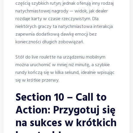
częścią szybkich rutyn; jednak oferują inny rodzaj
natychmiastowej nagrody — widok, jak dealer
rozdaje karty w czasie rzeczywistym. Dla
niektórych graczy ta natychmiastowa interakcja
zapewnia dodatkową dawkę emocji bez
konieczności długich zobowiązań.
Stół do live roulette na urządzeniu mobilnym
można uruchomić w mniej niż minutę, a szybkie
rundy kończą się w kilka sekund, idealnie wpisując
się w krótkie przerwy.
Section 10 – Call to
Action: Przygotuj się
na sukces w krótkich