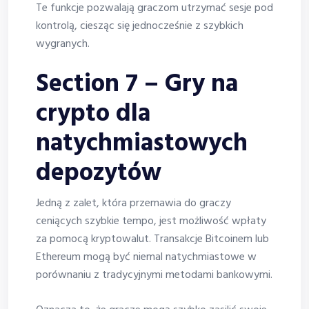
Te funkcje pozwalają graczom utrzymać sesje pod
kontrolą, ciesząc się jednocześnie z szybkich
wygranych.
Section 7 – Gry na
crypto dla
natychmiastowych
depozytów
Jedną z zalet, która przemawia do graczy
ceniących szybkie tempo, jest możliwość wpłaty
za pomocą kryptowalut. Transakcje Bitcoinem lub
Ethereum mogą być niemal natychmiastowe w
porównaniu z tradycyjnymi metodami bankowymi.