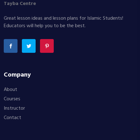
Tayba Centre
Great lesson ideas and lesson plans for Islamic Students!
Educators will help you to be the best.
Company
About
Courses
Instructor
Contact