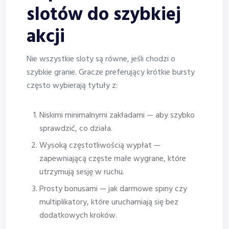
slotów do szybkiej
akcji
Nie wszystkie sloty są równe, jeśli chodzi o
szybkie granie. Gracze preferujący krótkie bursty
często wybierają tytuły z:
Niskimi minimalnymi zakładami — aby szybko
sprawdzić, co działa.
Wysoką częstotliwością wypłat —
zapewniającą częste małe wygrane, które
utrzymują sesję w ruchu.
Prosty bonusami — jak darmowe spiny czy
multiplikatory, które uruchamiają się bez
dodatkowych kroków.