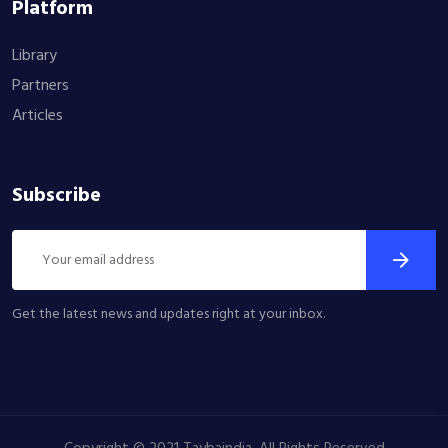
Platform
Library
Partners
Articles
Subscribe
Get the latest news and updates right at your inbox.