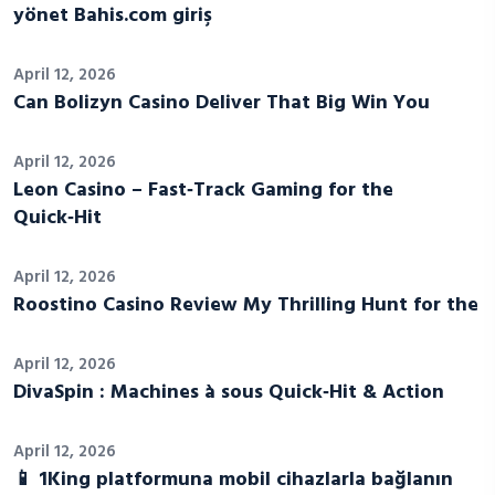
yönet Bahis.com giriş
April 12, 2026
Can Bolizyn Casino Deliver That Big Win You
April 12, 2026
Leon Casino – Fast‑Track Gaming for the
Quick‑Hit
April 12, 2026
Roostino Casino Review My Thrilling Hunt for the
April 12, 2026
DivaSpin : Machines à sous Quick‑Hit & Action
April 12, 2026
📱 1King platformuna mobil cihazlarla bağlanın