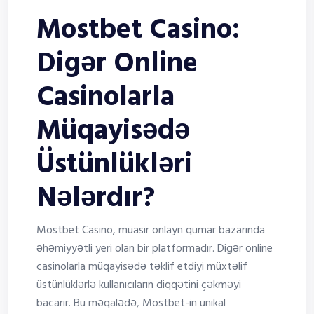
Mostbet Casino:
Digər Online
Casinolarla
Müqayisədə
Üstünlükləri
Nələrdır?
Mostbet Casino, müasir onlayn qumar bazarında
əhəmiyyətli yeri olan bir platformadır. Digər online
casinolarla müqayisədə təklif etdiyi müxtəlif
üstünlüklərlə kullanıcıların diqqətini çəkməyi
bacarır. Bu məqalədə, Mostbet-in unikal