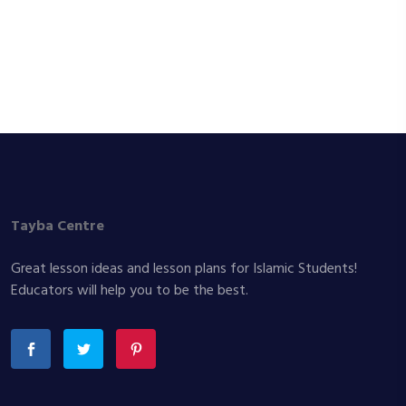
Tayba Centre
Great lesson ideas and lesson plans for Islamic Students!
Educators will help you to be the best.