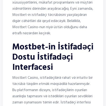
xüsusiyyətlərini, mükafat proqramlarını və müştəri
xidmətlərini dərindən araşdıracağıq. Eyni zamanda,
Mostbet-in istifadəçi təcrübəsini yaxşılaşdıran
digər cəhətləri də qeyd edəcəyik. Beləliklə,
Mostbet Casino-nun niyə üstün olduğunu daha
ətraflı nəzərdən keçirək.
Mostbet-in İstifadəçi
Dostu İstifadəçi
Interfacesi
Mostbet Casino, istifadəçilərə rahat və intuitiv bir
təcrübə təqdim etmək məqsədilə hazırlanmışdır.
Bu platformanın dizaynı, istifadəçilərin oyunları
asanlıqla tapmasını və istədikləri oyunları sevdikləri
zaman oynamasını təmin edir. İstifadəçi interfeisi