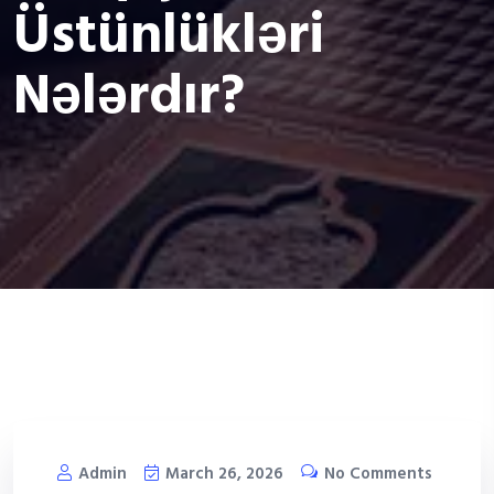
Üstünlükləri
Nələrdır?
Admin
March 26, 2026
No Comments