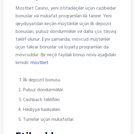
Mostbet Casino, yeni istifadəçilər üçün cazibədar
bonuslar və mükafat proqramları ilə tanınır. Yeni
qeydiyyatdan keçən müştərilər üçün ilk depozit
bonusları, pulsuz döndürmələr və daha çox təşviq
təklif olunur. Eyni zamanda, mövcud müştərilər
üçün təkrar bonuslar və loyalty proqramları da
mövcuddur. Bir neçə faydalı bonus növü aşağıdakı
kimidir:
mostbet
İlk depozit bonusu.
Pulsuz döndürmələr.
Cashback təklifləri.
Hədiyyə hadisələri.
Turnirlər üçün mükafatlar.