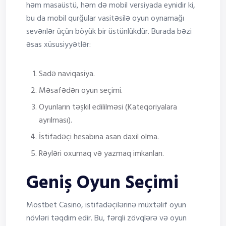
həm masaüstü, həm də mobil versiyada eynidir ki,
bu da mobil qurğular vasitəsilə oyun oynamağı
sevənlər üçün böyük bir üstünlükdür. Burada bəzi
əsas xüsusiyyətlər:
Sadə naviqasiya.
Məsafədən oyun seçimi.
Oyunların təşkil edililməsi (Kateqoriyalara
ayrılması).
İstifadəçi hesabına asan daxil olma.
Rəyləri oxumaq və yazmaq imkanları.
Geniş Oyun Seçimi
Mostbet Casino, istifadəçilərinə müxtəlif oyun
növləri təqdim edir. Bu, fərqli zövqlərə və oyun