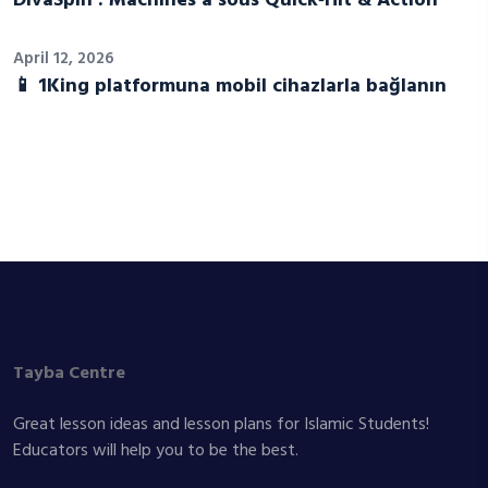
DivaSpin : Machines à sous Quick‑Hit & Action
April 12, 2026
📱 1King platformuna mobil cihazlarla bağlanın
Tayba Centre
Great lesson ideas and lesson plans for Islamic Students!
Educators will help you to be the best.