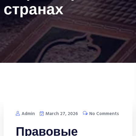
странах
Admin
March 27, 2026
No Comments
Правовые