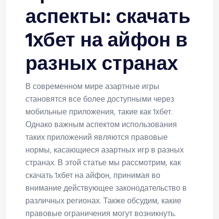
аспекты: скачать
1хбет на айфон в
разных странах
В современном мире азартные игры
становятся все более доступными через
мобильные приложения, такие как 1хбет.
Однако важным аспектом использования
таких приложений являются правовые
нормы, касающиеся азартных игр в разных
странах. В этой статье мы рассмотрим, как
скачать 1хбет на айфон, принимая во
внимание действующее законодательство в
различных регионах. Также обсудим, какие
правовые ограничения могут возникнуть.