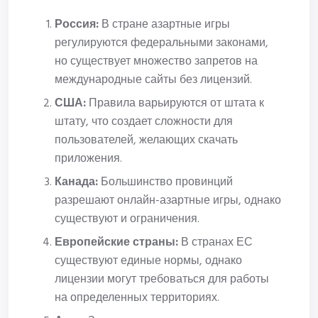
Россия:
В стране азартные игры
регулируются федеральными законами,
но существует множество запретов на
международные сайты без лицензий.
США:
Правила варьируются от штата к
штату, что создает сложности для
пользователей, желающих скачать
приложения.
Канада:
Большинство провинций
разрешают онлайн-азартные игры, однако
существуют и ограничения.
Европейские страны:
В странах ЕС
существуют единые нормы, однако
лицензии могут требоваться для работы
на определенных территориях.