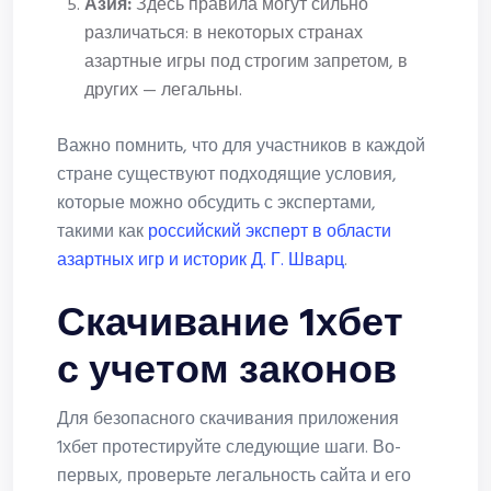
Азия:
Здесь правила могут сильно
различаться: в некоторых странах
азартные игры под строгим запретом, в
других — легальны.
Важно помнить, что для участников в каждой
стране существуют подходящие условия,
которые можно обсудить с экспертами,
такими как
российский эксперт в области
азартных игр и историк Д. Г. Шварц
.
Скачивание 1хбет
с учетом законов
Для безопасного скачивания приложения
1хбет протестируйте следующие шаги. Во-
первых, проверьте легальность сайта и его