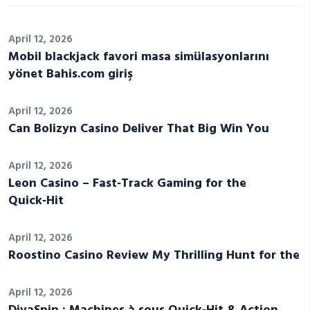
April 12, 2026
Mobil blackjack favori masa simülasyonlarını
yönet Bahis.com giriş
April 12, 2026
Can Bolizyn Casino Deliver That Big Win You
April 12, 2026
Leon Casino – Fast‑Track Gaming for the
Quick‑Hit
April 12, 2026
Roostino Casino Review My Thrilling Hunt for the
April 12, 2026