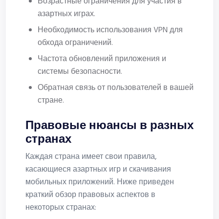
Возрастные ограничения для участия в
азартных играх.
Необходимость использования VPN для
обхода ограничений.
Частота обновлений приложения и
системы безопасности.
Обратная связь от пользователей в вашей
стране.
Правовые нюансы в разных
странах
Каждая страна имеет свои правила,
касающиеся азартных игр и скачивания
мобильных приложений. Ниже приведен
краткий обзор правовых аспектов в
некоторых странах: