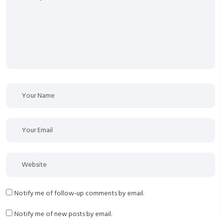
Notify me of follow-up comments by email.
Notify me of new posts by email.