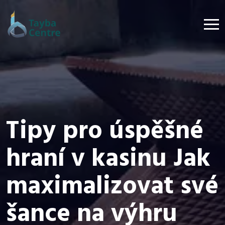
Tipy pro úspěšné
hraní v kasinu Jak
maximalizovat své
šance na výhru