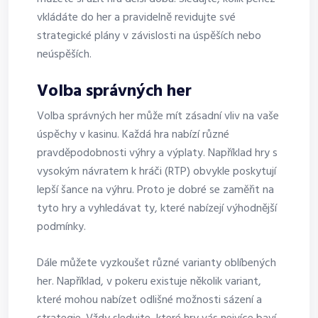
vkládáte do her a pravidelně revidujte své
strategické plány v závislosti na úspěších nebo
neúspěších.
Volba správných her
Volba správných her může mít zásadní vliv na vaše
úspěchy v kasinu. Každá hra nabízí různé
pravděpodobnosti výhry a výplaty. Například hry s
vysokým návratem k hráči (RTP) obvykle poskytují
lepší šance na výhru. Proto je dobré se zaměřit na
tyto hry a vyhledávat ty, které nabízejí výhodnější
podmínky.
Dále můžete vyzkoušet různé varianty oblíbených
her. Například, v pokeru existuje několik variant,
které mohou nabízet odlišné možnosti sázení a