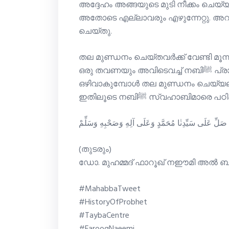
അദ്ദേഹം അങ്ങയുടെ മുടി നീക്കം ചെയ്യട്ടെ.” നബിﷺ അതുപ്
അതോടെ എല്ലാവരും എഴുന്നേറ്റു. അറ
ചെയ്തു.
തല മുണ്ഡനം ചെയ്തവർക്ക് വേണ്ടി മൂന്ന് 
ഒരു തവണയും അവിടെവച്ച് നബിﷺ പ്രാര്‍ഥിക്കുകയും ചെയ്തു. ഇഹ്‌റാമില്‍നിന്ന്
ഒഴിവാകുമ്പോള്‍ തല മുണ്ഡനം ചെയ്യലാ
ഇതിലൂടെ നബിﷺ സ്വഹാബിമാരെ
مَّ صَلِّ عَلَى سَيِّدِنٰا مُحَمَّدٍ وَعَلَى آلِهِ وَصَحْبِهِ وَسَلِّمْ
(തുടരും)
ഡോ. മുഹമ്മദ്‌ ഫാറൂഖ് നഈമി അൽ ബ
#MahabbaTweet
#HistoryOfProbhet
#TaybaCentre