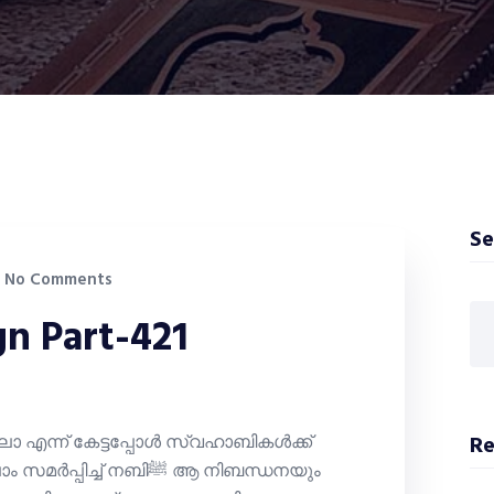
Se
No Comments
n Part-421
ോ എന്ന് കേട്ടപ്പോൾ സ്വഹാബികൾക്ക്
Re
ച് നബിﷺ ആ നിബന്ധനയും