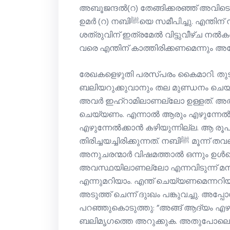
അബൂജന്ദല്‍(റ) തേങ്ങിക്കരഞ്ഞ് അവിടെനി
ഉമര്‍ (റ) നബിﷺയെ സമീപിച്ചു. എന്തിന് നാം നമ്മുടെ മതത്തിന്റെ കാര്യത്തില്‍
ശത്രുവിന് ഇത്രമേൽ വിട്ടുവീഴ്ച നല്‍
വരെ എന്തിന് കാത്തിരിക്കണമെന്നും അദ്
രേഖകളെഴുതി പരസ്പരം കൈമാറി. തുടര്‍ന്ന് നബിﷺ അനുയായികളോ
ബലിയറുക്കുവാനും തല മുണ്ഡനം ചെയ്
അവർ ഇഹ്‌റാമിലാണല്ലോ ഉള്ളത്. അതില
ചെയ്യണം. എന്നാല്‍ ആരും എഴുന്നേല്‍ക്ക
എഴുന്നേല്‍ക്കാന്‍ കഴിയുന്നില്ല. ആ ര
തിരിച്ചയച്ചിരിക്കുന്നത്. നബിﷺ മൂന്ന് തവണ ആവര്‍ത്തിച്ചു. നബിﷺ ക്കും വിഷമമായി.
അനുചരന്മാര്‍ വിഷമത്താല്‍ ഒന്നും ഉള്‍
അവസ്ഥയിലാണല്ലോ എന്നവിടുന്ന് മന
എന്നുമറിയാം. എന്ത് ചെയ്യണമെന്നറിയാതെ നബിﷺ പത്‌നി ഉമ
അടുത്ത് ചെന്ന് ദുഃഖം പങ്കുവച്ചു. അപ്പോള്‍ ഉമ്മ
പറഞ്ഞുകൊടുത്തു: ”അങ്ങ് ആദ്യം എഴുന
ബലിമൃഗത്തെ അറുക്കുക. അതുപോലെ അവിട