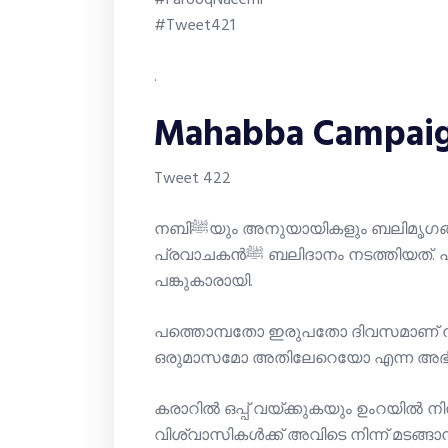
#FarooqNaeemi
#Tweet421
.
Mahabba Campaig
Tweet 422
നബിﷺയും അനുയായികളും ബലിമൃഗങ്ങളെ അറുത്തു. 70 ഒട്ടകങ്ങളെയാണ്
പ്രവാചകൻﷺ ബലിദാനം നടത്തിയത്. പല ബലിമൃഗങ്ങളിലും ഒന്നിലധികം ആളുകൾ
പങ്കുകാരായി.
പത്തൊമ്പതോ ഇരുപതോ ദിവസമാണ് നബിﷺ ഹുദൈബിയ്യയിൽ തങ്
ഒരുമാസമോ അതിലേറെയോ എന്ന അഭിപ്
കരാറിൽ ഒപ്പ് വയ്ക്കുകയും ഉംറയിൽ നി
വിശ്വാസികൾക്ക് അവിടെ നിന്ന് മടങ്ങ