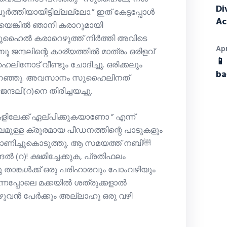
Di
പൂർത്തിയായിട്ടില്ലല്ലോ.” ഇത് കേട്ടപ്പോള്‍
Ac
്കില്‍ ഞാനീ കരാറുമായി
സുഹൈല്‍ കരാറെഴുത്ത് നിര്‍ത്തി അവിടെ
Apr
 ജന്ദലിന്റെ കാര്യത്തില്‍ മാത്രം ഒരിളവ്
📱
ba
ച്ചു പറഞ്ഞു. അവസാനം സുഹൈലിനത്
്ദലി(റ)നെ തിരിച്ചയച്ചു.
ളിലേക്ക് ഏല്പിക്കുകയാണോ ” എന്ന്
ലമുള്ള ക്രൂരമായ പീഡനത്തിന്റെ പാടുകളും
് കാണിച്ചുകൊടുത്തു. ആ സമയത്ത് നബിﷺ
്‍ (റ)! ക്ഷമിച്ചേക്കുക, പ്രതിഫലം
ു താങ്കള്‍ക്ക് ഒരു പരിഹാരവും പോംവഴിയും
നെപ്പോലെ മക്കയില്‍ ശത്രുക്കളാല്‍
ട മുഴുവന്‍ പേര്‍ക്കും അല്ലാഹു ഒരു വഴി