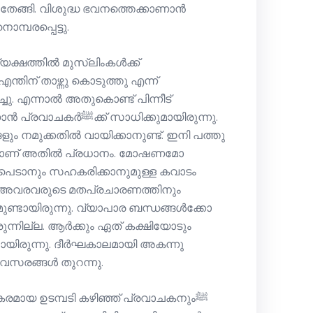
തേങ്ങി. വിശുദ്ധ ഭവനത്തെക്കാണാൻ
്പരപ്പെട്ടു.
്ഷത്തിൽ മുസ്‌ലിംകൾക്ക്
ിന് താഴ്ന്നു കൊടുത്തു എന്ന്
്ചു. എന്നാൽ അതുകൊണ്ട് പിന്നീട്
 സാധിക്കുമായിരുന്നു.
ളും നമുക്കതിൽ വായിക്കാനുണ്ട്. ഇനി പത്തു
ന്നതാണ് അതിൽ പ്രധാനം. മോഷണമോ
ടാനും സഹകരിക്കാനുമുള്ള കവാടം
കും അവരവരുടെ മതപ്രചാരണത്തിനും
ുണ്ടായിരുന്നു. വ്യാപാര ബന്ധങ്ങൾക്കോ
ുന്നില്ല. ആർക്കും ഏത് കക്ഷിയോടും
ായിരുന്നു. ദീർഘകാലമായി അകന്നു
അവസരങ്ങൾ തുറന്നു.
രമായ ഉടമ്പടി കഴിഞ്ഞ് പ്രവാചകനുംﷺ