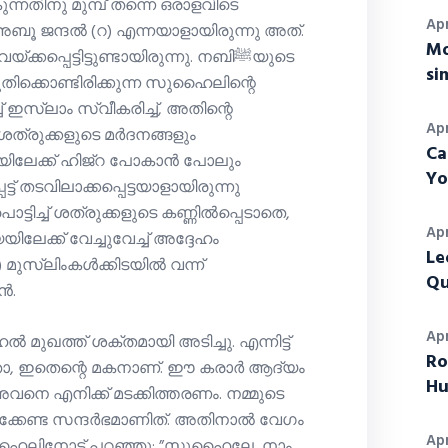
ന്നതിനു മുമ്പ് തന്നെ ഒരാളവിടെ
Apr
്ല. അബൂ ജന്ദൽ (റ) എന്നയാളായിരുന്നു അത്.
Mo
്പെട്ടിട്ടുണ്ടായിരുന്നു. നബിﷺയുടെ
si
ുതിക്കൊണ്ടിരിക്കുന്ന സുഹൈലിന്റെ
് ഇസ്‌ലാം സ്വീകരിച്ച്, അതിന്റെ
Apr
 ശത്രുക്കളുടെ മർദനങ്ങളും
Ca
യിലേക്ക് ഹിജ്‌റ പോകാന്‍ പോലും
Yo
്ട് തടവിലാക്കപ്പെട്ടയാളായിരുന്നു
ിച്ച് ശത്രുക്കളുടെ കണ്ണില്‍പ്പെടാതെ,
Apr
Le
ുസ്‌ലിംകള്‍ക്കിടയില്‍ വന്ന്
Qu
ൻ.
Apr
 മുഖത്ത് ശക്തമായി അടിച്ചു. എന്നിട്ട്
Ro
Hu
വനെ എനിക്ക് മടക്കിത്തരണം. നമ്മുടെ
ക്കേണ്ട സന്ദര്‍ഭമാണിത്. അതിനാല്‍ വേഗം
Apr