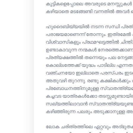
കുട്ടികളെപ്പോലെ അവരുടെ മനസ്സുകൾ 
കഴിയാതെ മടങ്ങേണ്ടി വന്നതിൽ അവർ നൊമ
ഹുദൈബിയ്യയിൽ നടന്ന സന്ധി പ്രത്യക
പരാജയമാണെന്ന് തോന്നും. ഇത്രമേൽ എന്ത
വിശ്വാസികളും പ്രഥമഘട്ടത്തിൽ ചിന്തിച
ഉണ്ടാകാവുന്ന നന്മകൾ നേരത്തെക്കാണാൻ പ്രവാചകർﷺക്ക്
പ്രത്യക്ഷത്തിൽ തന്നെയും പല നേട്ടങ്ങ
കൊല്ലത്തേക്ക് യുദ്ധം പാടില്ല എ
വഞ്ചനയോ ഇല്ലാതെ പരസ്പരം ഇടപെ
അതുവഴി തുറന്നു. രണ്ടു കക്ഷികൾക്
പ്രബോധനത്തിനുമുള്ള സ്വാതന്ത്ര്യമ
കച്ചവട യാത്രകൾക്കോ തടസ്സമുണ്ടായിര
സഖ്യത്തിലാവാൻ സ്വാതന്ത്ര്യയുണ്ട
കഴിഞ്ഞിരുന്ന പലരും അടുക്കാനുള്ള 
ലോക ചരിത്രത്തിലെ ഏറ്റവും അദ്ഭുതക