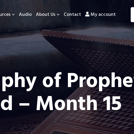
urces
Audio
About Us
Contact
My account
aphy of Prophe
 – Month 15