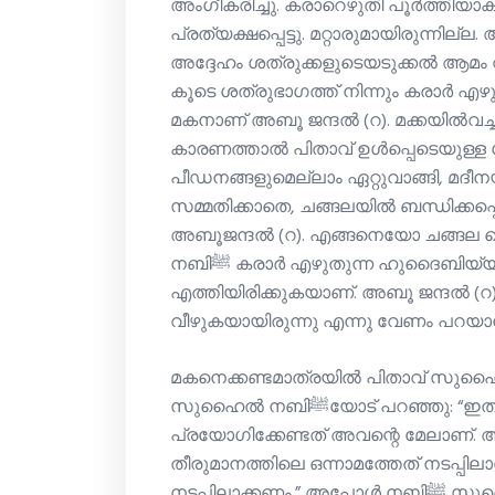
അംഗീകരിച്ചു. കരാറെഴുതി പൂർത്തിയാകു
പ്രത്യക്ഷപ്പെട്ടു. മറ്റാരുമായിരുന്നില
അദ്ദേഹം ശത്രുക്കളുടെയടുക്കല്‍ ആമം വയ്ക്കപ
കൂടെ ശത്രുഭാഗത്ത് നിന്നും കരാര്‍ എഴ
മകനാണ് അബൂ ജന്ദല്‍ (റ). മക്കയില്‍വച്ച
കാരണത്താല്‍ പിതാവ് ഉള്‍പ്പെടെയുള്ള
പീഡനങ്ങളുമെല്ലാം ഏറ്റുവാങ്ങി, മദീന
സമ്മതിക്കാതെ, ചങ്ങലയില്‍ ബന്ധിക്കപ്പെട
അബൂജന്ദല്‍ (റ). എങ്ങനെയോ ചങ്ങല പൊട്ട
നബിﷺ കരാര്‍ എഴുതുന്ന ഹുദൈബിയ്യയിലേക്ക് വേച്ചുവേച്ച് അദ്ദേഹം
എത്തിയിരിക്കുകയാണ്. അബൂ ജന്ദല്‍ (റ) മ
വീഴുകയായിരുന്നു എന്നു വേണം പറയാ
മകനെക്കണ്ടമാത്രയില്‍ പിതാവ് സുഹൈല്‍
സുഹൈല്‍ നബിﷺയോട് പറഞ്ഞു: “ഇതാ, ഇതെന്റെ മകനാണ്. ഈ കരാര്‍ ആദ്യം
പ്രയോഗിക്കേണ്ടത് അവന്റെ മേലാണ്. അ
തീരുമാനത്തിലെ ഒന്നാമത്തേത് നടപ്പിലാ
നടപ്പിലാക്കണം.” അപ്പോള്‍ നബിﷺ സുഹൈലിനോട് പറഞ്ഞു: ”സുഹൈലേ, നാം